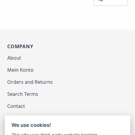
COMPANY
About
Mein Konto
Orders and Returns
Search Terms
Contact
We use cookies!
LEGAL
This site uses third-party website tracking