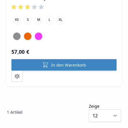
XS
S
M
L
XL
57,00 €
In den Warenkorb
Zeige
1
Artikel