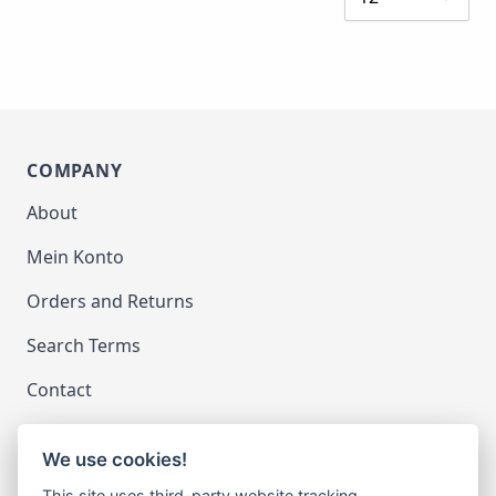
COMPANY
About
Mein Konto
Orders and Returns
Search Terms
Contact
We use cookies!
LEGAL
This site uses third-party website tracking