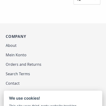
COMPANY
About
Mein Konto
Orders and Returns
Search Terms
Contact
We use cookies!
LEGAL
This site uses third-party website tracking