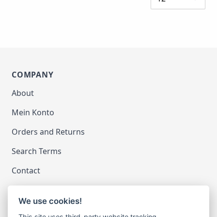
COMPANY
About
Mein Konto
Orders and Returns
Search Terms
Contact
We use cookies!
LEGAL
This site uses third-party website tracking